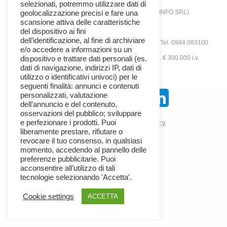
selezionati, potremmo utilizzare dati di
© 2025 - SIRIANNI INFORMATICA SRL (SIRINFO SRL)
geolocalizzazione precisi e fare una
scansione attiva delle caratteristiche
Società con unico socio
del dispositivo ai fini
dell’identificazione, al fine di archiviare
via A.Tenuta N°12 -Zona Ind. - 87036 Rende (CS) - Tel. 0984 083100
e/o accedere a informazioni su un
P.IVA 02409470784 | Rea N° 163224 | Cap. Soc. € 300.000 i.v.
dispositivo e trattare dati personali (es.
dati di navigazione, indirizzi IP, dati di
sirinfo_menu
utilizzo o identificativi univoci) per le
seguenti finalità: annunci e contenuti
personalizzati, valutazione
Seguici Su:
dell’annuncio e del contenuto,
osservazioni del pubblico; sviluppare
Privacy Policy
✦
Cookie Policy
e perfezionare i prodotti. Puoi
liberamente prestare, rifiutare o
revocare il tuo consenso, in qualsiasi
momento, accedendo al pannello delle
preferenze pubblicitarie. Puoi
acconsentire all’utilizzo di tali
tecnologie selezionando 'Accetta'.
Cookie settings
ACCETTA