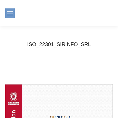
ISO_22301_SIRINFO_SRL
You are here:
Home
ISO_22301_SIRINFO_SRL