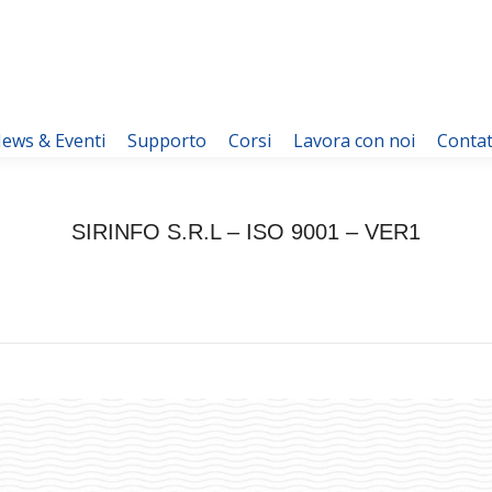
ews & Eventi
Supporto
Corsi
Lavora con noi
Contat
SIRINFO S.R.L – ISO 9001 – VER1
You are here:
Home
SIRINFO S.R.L – ISO 9001…