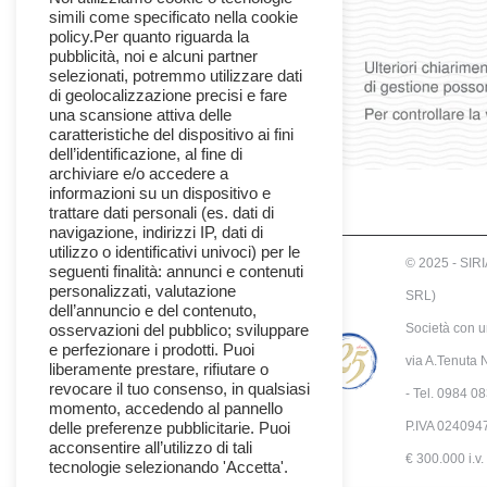
simili come specificato nella cookie
policy.Per quanto riguarda la
pubblicità, noi e alcuni partner
selezionati, potremmo utilizzare dati
di geolocalizzazione precisi e fare
una scansione attiva delle
caratteristiche del dispositivo ai fini
dell’identificazione, al fine di
archiviare e/o accedere a
informazioni su un dispositivo e
trattare dati personali (es. dati di
navigazione, indirizzi IP, dati di
utilizzo o identificativi univoci) per le
© 2025 - SI
seguenti finalità: annunci e contenuti
personalizzati, valutazione
SRL)
dell’annuncio e del contenuto,
Società con u
osservazioni del pubblico; sviluppare
e perfezionare i prodotti. Puoi
via A.Tenuta 
liberamente prestare, rifiutare o
revocare il tuo consenso, in qualsiasi
- Tel. 0984 0
momento, accedendo al pannello
P.IVA 024094
delle preferenze pubblicitarie. Puoi
acconsentire all’utilizzo di tali
€ 300.000 i.v.
tecnologie selezionando 'Accetta'.