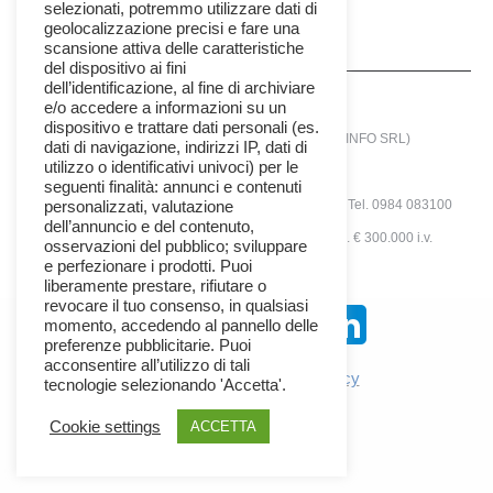
selezionati, potremmo utilizzare dati di
geolocalizzazione precisi e fare una
scansione attiva delle caratteristiche
del dispositivo ai fini
dell’identificazione, al fine di archiviare
e/o accedere a informazioni su un
dispositivo e trattare dati personali (es.
© 2025 - SIRIANNI INFORMATICA SRL (SIRINFO SRL)
dati di navigazione, indirizzi IP, dati di
utilizzo o identificativi univoci) per le
Società con unico socio
seguenti finalità: annunci e contenuti
via A.Tenuta N°12 -Zona Ind. - 87036 Rende (CS) - Tel. 0984 083100
personalizzati, valutazione
dell’annuncio e del contenuto,
P.IVA 02409470784 | Rea N° 163224 | Cap. Soc. € 300.000 i.v.
osservazioni del pubblico; sviluppare
e perfezionare i prodotti. Puoi
sirinfo_menu
liberamente prestare, rifiutare o
revocare il tuo consenso, in qualsiasi
momento, accedendo al pannello delle
Seguici Su:
preferenze pubblicitarie. Puoi
acconsentire all’utilizzo di tali
Privacy Policy
✦
Cookie Policy
tecnologie selezionando 'Accetta'.
Cookie settings
ACCETTA