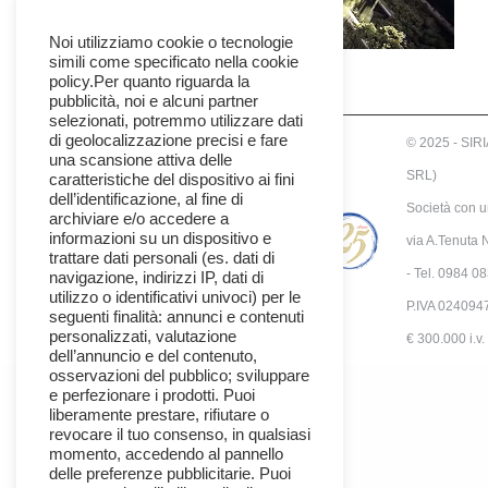
Noi utilizziamo cookie o tecnologie
simili come specificato nella cookie
policy.Per quanto riguarda la
pubblicità, noi e alcuni partner
selezionati, potremmo utilizzare dati
di geolocalizzazione precisi e fare
© 2025 - SI
una scansione attiva delle
SRL)
caratteristiche del dispositivo ai fini
dell’identificazione, al fine di
Società con u
archiviare e/o accedere a
informazioni su un dispositivo e
via A.Tenuta 
trattare dati personali (es. dati di
- Tel. 0984 0
navigazione, indirizzi IP, dati di
utilizzo o identificativi univoci) per le
P.IVA 024094
seguenti finalità: annunci e contenuti
personalizzati, valutazione
€ 300.000 i.v.
dell’annuncio e del contenuto,
osservazioni del pubblico; sviluppare
e perfezionare i prodotti. Puoi
liberamente prestare, rifiutare o
revocare il tuo consenso, in qualsiasi
momento, accedendo al pannello
delle preferenze pubblicitarie. Puoi