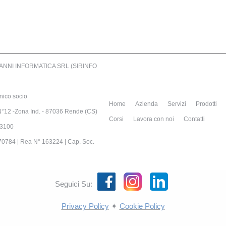
RIANNI INFORMATICA SRL (SIRINFO
nico socio
Home
Azienda
Servizi
Prodotti
N°12 -Zona Ind. - 87036 Rende (CS)
Corsi
Lavora con noi
Contatti
83100
70784 | Rea N° 163224 | Cap. Soc.
Seguici Su:
Privacy Policy
✦
Cookie Policy