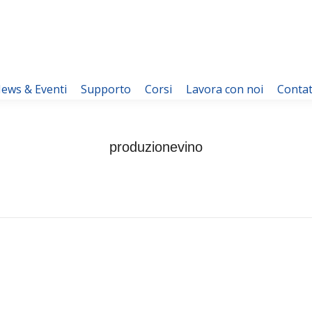
ews & Eventi
Supporto
Corsi
Lavora con noi
Contat
produzionevino
You are here:
Home
produzionevino