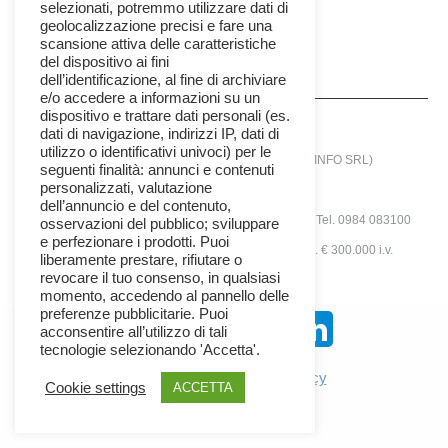
selezionati, potremmo utilizzare dati di
geolocalizzazione precisi e fare una
scansione attiva delle caratteristiche
del dispositivo ai fini
dell’identificazione, al fine di archiviare
e/o accedere a informazioni su un
dispositivo e trattare dati personali (es.
dati di navigazione, indirizzi IP, dati di
utilizzo o identificativi univoci) per le
© 2025 - SIRIANNI INFORMATICA SRL (SIRINFO SRL)
seguenti finalità: annunci e contenuti
personalizzati, valutazione
Società con unico socio
dell’annuncio e del contenuto,
via A.Tenuta N°12 -Zona Ind. - 87036 Rende (CS) - Tel. 0984 083100
osservazioni del pubblico; sviluppare
e perfezionare i prodotti. Puoi
P.IVA 02409470784 | Rea N° 163224 | Cap. Soc. € 300.000 i.v.
liberamente prestare, rifiutare o
revocare il tuo consenso, in qualsiasi
sirinfo_menu
momento, accedendo al pannello delle
preferenze pubblicitarie. Puoi
acconsentire all’utilizzo di tali
Seguici Su:
tecnologie selezionando 'Accetta'.
Privacy Policy
✦
Cookie Policy
Cookie settings
ACCETTA