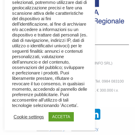
selezionati, potremmo utilizzare dati di
geolocalizzazione precisi e fare una
scansione attiva delle caratteristiche
del dispositivo ai fini
dell’identificazione, al fine di archiviare
e/o accedere a informazioni su un
dispositivo e trattare dati personali (es.
dati di navigazione, indirizzi IP, dati di
utilizzo o identificativi univoci) per le
seguenti finalità: annunci e contenuti
personalizzati, valutazione
dell’annuncio e del contenuto,
© 2025 - SIRIANNI INFORMATICA SRL (SIRINFO SRL)
osservazioni del pubblico; sviluppare
Società con unico socio
e perfezionare i prodotti. Puoi
liberamente prestare, rifiutare o
via A.Tenuta N°12 -Zona Ind. - 87036 Rende (CS) - Tel. 0984 083100
revocare il tuo consenso, in qualsiasi
momento, accedendo al pannello delle
P.IVA 02409470784 | Rea N° 163224 | Cap. Soc. € 300.000 i.v.
preferenze pubblicitarie. Puoi
sirinfo_menu
acconsentire all’utilizzo di tali
tecnologie selezionando 'Accetta'.
Seguici Su:
Cookie settings
ACCETTA
Privacy Policy
✦
Cookie Policy