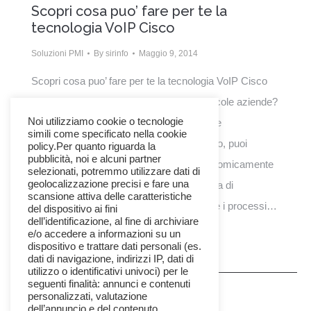
Scopri cosa puo’ fare per te la
tecnologia VoIP Cisco
Soluzioni PMI
By
sirinfo
Maggio 9, 2014
Scopri cosa puo’ fare per te la tecnologia VoIP Cisco
Perché utilizzare i sistemi VoIP per le piccole aziende?
Noi utilizziamo cookie o tecnologie
Perché Integrando su un’unica rete tutte le
simili come specificato nella cookie
comunicazioni, dalla voce ai dati e al video, puoi
policy.Per quanto riguarda la
pubblicità, noi e alcuni partner
usufruire di una soluzione aziendale economicamente
selezionati, potremmo utilizzare dati di
geolocalizzazione precisi e fare una
vantaggiosa, semplice da utilizzare e ricca di
scansione attiva delle caratteristiche
funzionalità che contribuisce a ottimizzare i processi…
del dispositivo ai fini
dell’identificazione, al fine di archiviare
e/o accedere a informazioni su un
dispositivo e trattare dati personali (es.
dati di navigazione, indirizzi IP, dati di
utilizzo o identificativi univoci) per le
seguenti finalità: annunci e contenuti
personalizzati, valutazione
dell’annuncio e del contenuto,