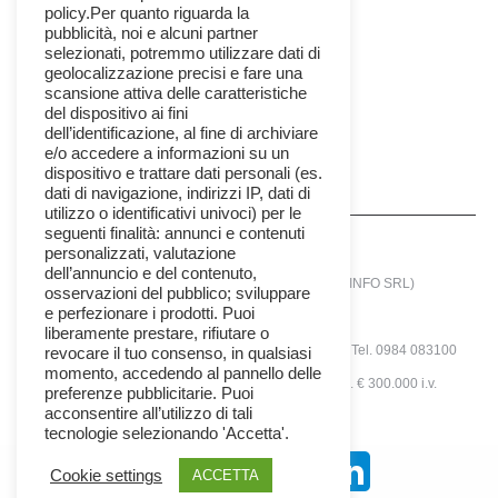
policy.Per quanto riguarda la
Feed dei contenuti
pubblicità, noi e alcuni partner
selezionati, potremmo utilizzare dati di
Feed dei commenti
geolocalizzazione precisi e fare una
scansione attiva delle caratteristiche
WordPress.org
del dispositivo ai fini
dell’identificazione, al fine di archiviare
e/o accedere a informazioni su un
dispositivo e trattare dati personali (es.
dati di navigazione, indirizzi IP, dati di
utilizzo o identificativi univoci) per le
seguenti finalità: annunci e contenuti
personalizzati, valutazione
dell’annuncio e del contenuto,
© 2025 - SIRIANNI INFORMATICA SRL (SIRINFO SRL)
osservazioni del pubblico; sviluppare
e perfezionare i prodotti. Puoi
Società con unico socio
liberamente prestare, rifiutare o
via A.Tenuta N°12 -Zona Ind. - 87036 Rende (CS) - Tel. 0984 083100
revocare il tuo consenso, in qualsiasi
momento, accedendo al pannello delle
P.IVA 02409470784 | Rea N° 163224 | Cap. Soc. € 300.000 i.v.
preferenze pubblicitarie. Puoi
acconsentire all’utilizzo di tali
sirinfo_menu
tecnologie selezionando 'Accetta'.
Cookie settings
ACCETTA
Seguici Su: