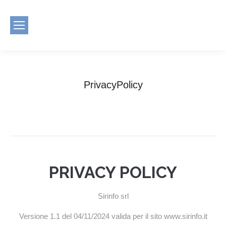
PrivacyPolicy
You are here:
Home
PrivacyPolicy
PRIVACY POLICY
Sirinfo srl
Versione 1.1 del 04/11/2024 valida per il sito www.sirinfo.it